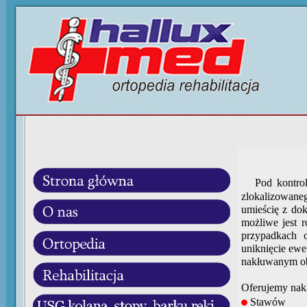
Pod kontrol
zlokalizowane
umieścię z do
możliwe jest 
przypadkach 
uniknięcie ew
nakłuwanym ob
Oferujemy nakł
Stawów