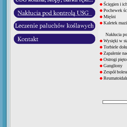
Ścięgien i i
Pochewek ści
Mięśni
Kaletek maz
Nakłucia po
Wysięki w st
Torbiele doł
Zapalenie nad
Ostrogi pięt
Gangliony
Zespół bolesn
Reumatoidaln