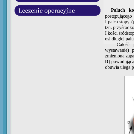
Paluch ko
postępującego 
I palca stopy 
tzn. przyśrod
I kości śródstop
osi długiej palu
Całość powod
wystawanie) 
zmieniona zapa
D
) powodująca
obuwia ulega pr