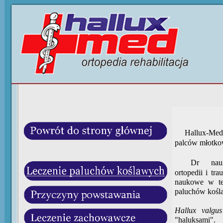
Hallux-Med 
palców młotkow
Dr nauk 
ortopedii i tr
naukowe w tej
paluchów kośl
Hallux valgus
"haluksami".