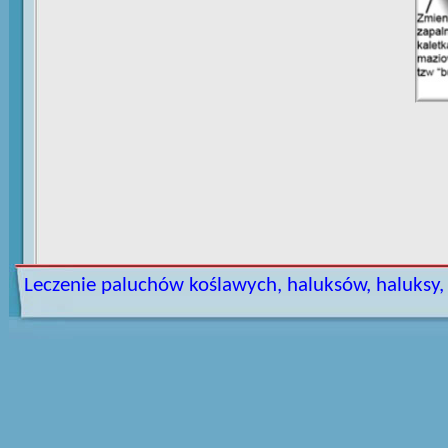
Leczenie paluchów koślawych, haluksów, haluksy, h